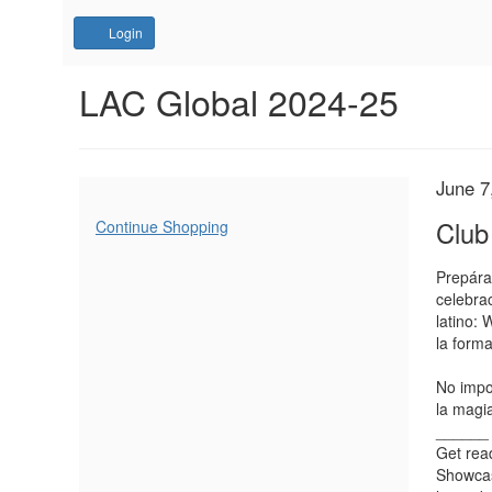
Account
Login
Club
Event
LAC Global 2024-25
Summary
Babalú:
Los
Ite
Date
June 7
Nam
Salseros
deta
Additional
Club
Continue Shopping
Options
de
Desc
Prepára
celebra
Atlanta,
latino:
June
la form
7,
No impo
la magia
2025
______
Get read
8:00PM
Showcasi