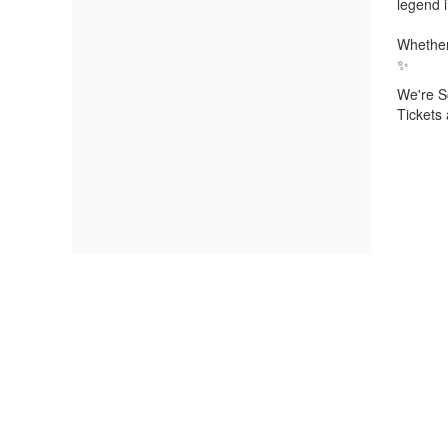
legend 
Whether 
✨
We're S
Tickets 