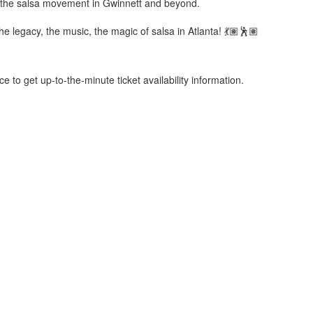
g the salsa movement in Gwinnett and beyond.
e legacy, the music, the magic of salsa in Atlanta! 💃🏽🕺🏽
ce to get up-to-the-minute ticket availability information.