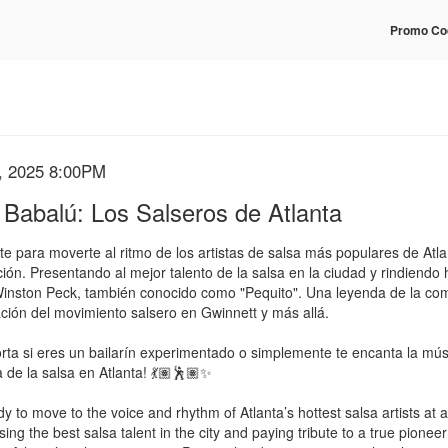
Enter
Promo Co
Prom
Code
m
, 2025 8:00PM
e
ils
 Babalú: Los Salseros de Atlanta
ription
te para moverte al ritmo de los artistas de salsa más populares de Atla
ción. Presentando al mejor talento de la salsa en la ciudad y rindiend
 Winston Peck, también conocido como "Pequito". Una leyenda de la com
ación del movimiento salsero en Gwinnett y más allá.
rta si eres un bailarín experimentado o simplemente te encanta la músi
 de la salsa en Atlanta! 💃🏽🕺🏽✨
y to move to the voice and rhythm of Atlanta’s hottest salsa artists at a
ng the best salsa talent in the city and paying tribute to a true pion