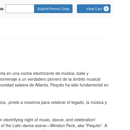
Cart
de
Submit Promo Code
View Cart
0
o
nta en una noche electrizante de música, baile y
o homenaje a un verdadero pionero de la ámbito musical
unidad salsera de Atlanta, Pequito ha sido fundamental en
ca, ¡únete a nosotros para celebrar el legado, la música y
n electrifying night of music, dance, and celebration!
eer of the Latin dance scene—Winston Peck, aka "Pequito". A